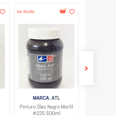
Ver detalle
Ver detalle
MARCA:
ATL
MARC
Pintura Óleo Negro Marfil
Pintura Ól
#225 500ml
Claro #2