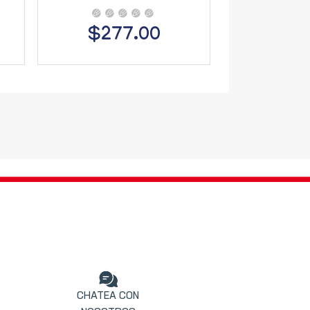
$277.00
$20
CHATEA CON