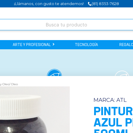
¡Llámanos, con gusto te atendemos!
(81) 8353-7628
ARTE Y PROFESIONAL
TECNOLOGÍA
REGALO
 y Oleo
/
Oleo
MARCA:
ATL
PINTUR
AZUL P