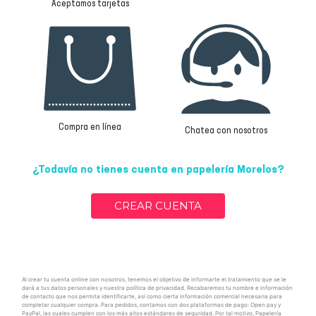
Aceptamos tarjetas
Compra en línea
Chatea con nosotros
¿Todavía no tienes cuenta en papelería Morelos?
CREAR CUENTA
Al crear tu cuenta online con nosotros, tenemos el objetivo de informarte el tratamiento que se le
dará a tus datos personales y nuestra política de privacidad. Recabaremos tu nombre e información
de contacto que nos permita identificarte, así como cierta información comercial necesaria para
completar cualquier compra. Para pedidos, contamos con dos plataformas de pago: Open pay y
PayPal, las cuales cumplen con los más altos estándares de seguridad. Por tal motivo, Papelería