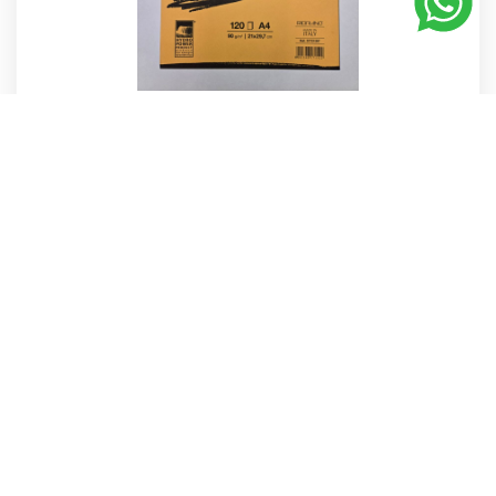
MARCA:
Fabriano
Block Sketch Fabriano sin espiral 21x29....
$180.00
AGREGAR
« Anterior
Siguiente »