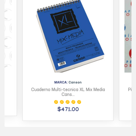
MARCA:
Canson
Cuaderno Multi-tecnica XL Mix Media
Pin
Cans...
$471.00