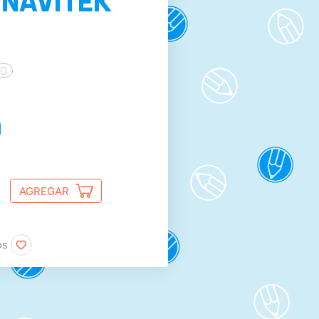
 NAVITEK
0
0
AGREGAR
os