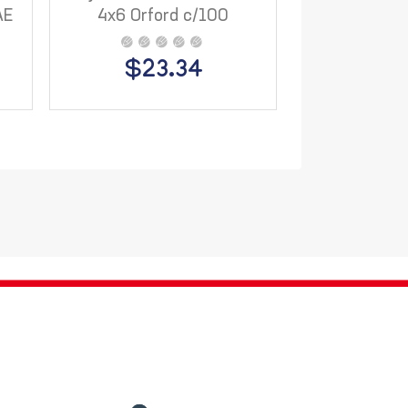
AE
4x6 Orford c/100
Hjs
$23.34
$35