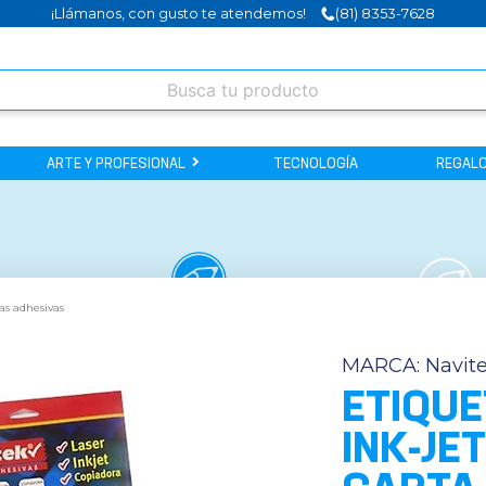
¡Llámanos, con gusto te atendemos!
(81) 8353-7628
ARTE Y PROFESIONAL
TECNOLOGÍA
REGALO
as adhesivas
MARCA:
Navit
ETIQUE
INK-JE