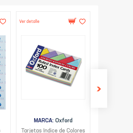
Ver detalle
Ver detalle
MARCA:
Oxford
MARC
c
Tarjetas Indice de Colores
Notas Indic