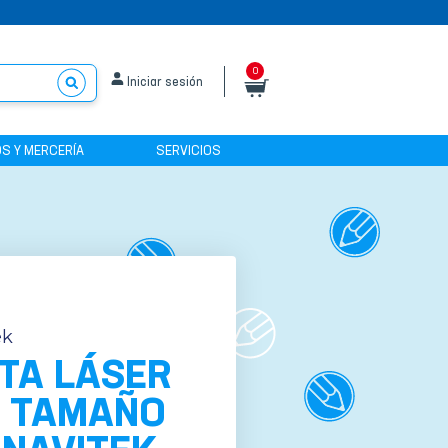
0
Iniciar sesión
S Y MERCERÍA
SERVICIOS
ek
TA LÁSER
T TAMAÑO